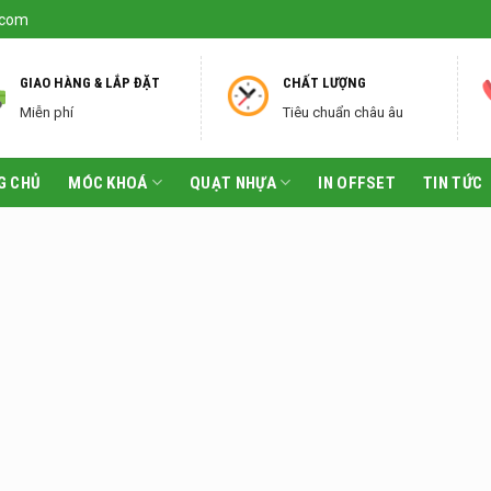
.com
GIAO HÀNG & LẮP ĐẶT
CHẤT LƯỢNG
Miễn phí
Tiêu chuẩn châu âu
G CHỦ
MÓC KHOÁ
QUẠT NHỰA
IN OFFSET
TIN TỨC