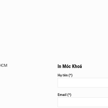
P.HCM
In Móc Khoá
Họ tên (*)
Email (*)