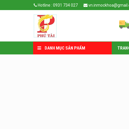
Skip
Hotline : 0931 734 027
vn.inmockhoa@gmail
to
content
DANH MỤC SẢN PHẨM
TRAN