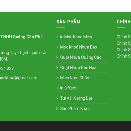
Ệ
SẢN PHẨM
CHÍNH
 TNHH Quảng Cáo Phú
In Móc Khóa Mica
Chính S
Chính S
Móc Khoá Nhựa Dẻo
Chính S
ường Tây Thạnh quận Tân
Chính 
Quạt Nhựa Quảng Cáo
HCM.
Quạt Nhựa Nan Hoa
734 027
mockhoa@gmail.com
Mica Nam Châm
In Offset
Túi Vải Không Dệt
Sản Phẩm Khác