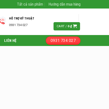
Tất cả sản phẩm
Hướng dẫn mua hàng
LOGIN
HỖ TRỢ KỸ THUẬT
0931 734 027
CART /
0
₫
0931 734 027
LIÊN HỆ