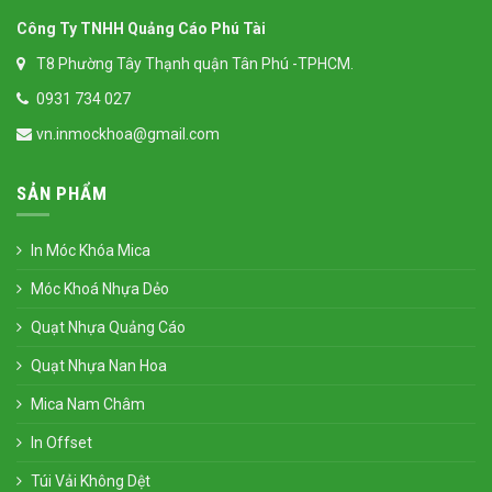
Công Ty TNHH Quảng Cáo Phú Tài
T8 Phường Tây Thạnh quận Tân Phú -TPHCM.
0931 734 027
vn.inmockhoa@gmail.com
SẢN PHẨM
In Móc Khóa Mica
Móc Khoá Nhựa Dẻo
Quạt Nhựa Quảng Cáo
Quạt Nhựa Nan Hoa
Mica Nam Châm
In Offset
Túi Vải Không Dệt