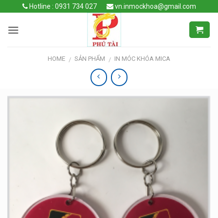
Skip
Hotline : 0931 734 027
vn.inmockhoa@gmail.com
to
content
HOME
SẢN PHẨM
IN MÓC KHÓA MICA
/
/