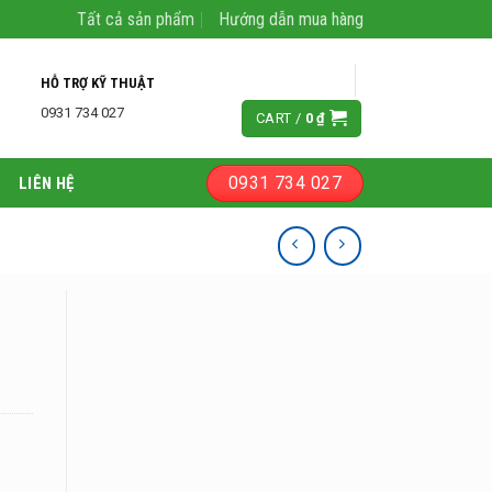
Tất cả sản phẩm
Hướng dẫn mua hàng
LOGIN
HỖ TRỢ KỸ THUẬT
0931 734 027
CART /
0
₫
0931 734 027
LIÊN HỆ