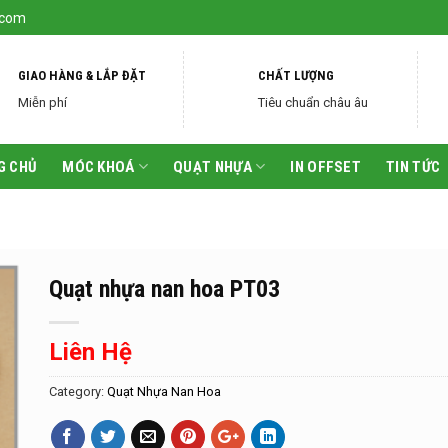
.com
GIAO HÀNG & LẮP ĐẶT
CHẤT LƯỢNG
Miễn phí
Tiêu chuẩn châu âu
G CHỦ
MÓC KHOÁ
QUẠT NHỰA
IN OFFSET
TIN TỨC
Quạt nhựa nan hoa PT03
Liên Hệ
Category:
Quạt Nhựa Nan Hoa