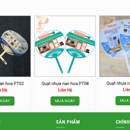
Quạt nhựa n
an hoa PT02
Quạt nhựa nan hoa PT08
Liê
n Hệ
Liên Hệ
MUA 
NGAY
MUA NGAY
Ệ
SẢN PHẨM
CHÍNH