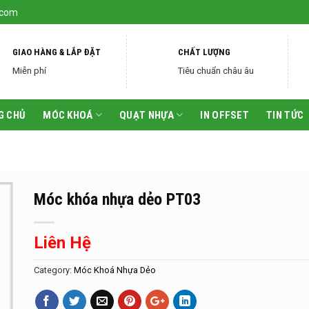
.com
GIAO HÀNG & LẮP ĐẶT
CHẤT LƯỢNG
Miễn phí
Tiêu chuẩn châu âu
G CHỦ
MÓC KHOÁ
QUẠT NHỰA
IN OFFSET
TIN TỨC
Móc khóa nhựa dẻo PT03
Liên Hệ
Category:
Móc Khoá Nhựa Dẻo