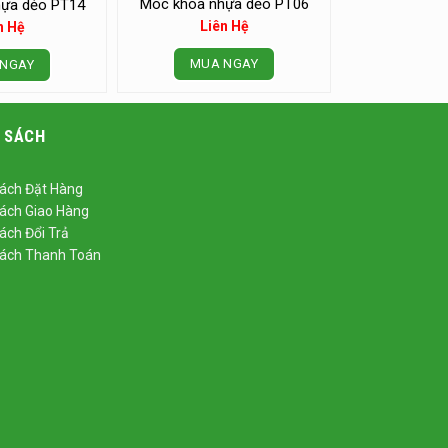
Móc khóa nhựa dẻo PT06
ựa dẻo PT14
Liên Hệ
n Hệ
MUA NGAY
NGAY
 SÁCH
ách Đặt Hàng
ách Giao Hàng
ách Đổi Trả
Sách Thanh Toán