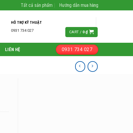
Tất cả sản phẩm
Hướng dẫn mua hàng
LOGIN
HỖ TRỢ KỸ THUẬT
0931 734 027
CART /
0
₫
0931 734 027
LIÊN HỆ