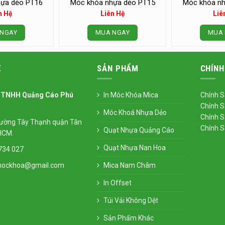
ựa dẻo PT16
Móc khóa nhựa dẻo PT15
Móc khóa nh
n Hệ
Liên Hệ
Liê
NGAY
MUA NGAY
MUA 
Ệ
SẢN PHẨM
CHÍNH
 TNHH Quảng Cáo Phú
In Móc Khóa Mica
Chính S
Chính S
Móc Khoá Nhựa Dẻo
Chính S
ường Tây Thạnh quận Tân
Chính 
Quạt Nhựa Quảng Cáo
HCM.
Quạt Nhựa Nan Hoa
734 027
mockhoa@gmail.com
Mica Nam Châm
In Offset
Túi Vải Không Dệt
Sản Phẩm Khác