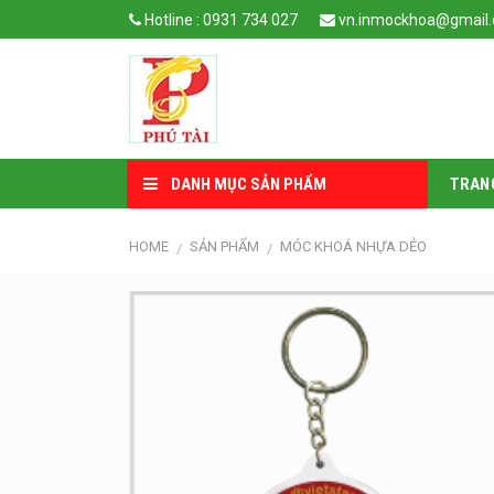
Skip
Hotline : 0931 734 027
vn.inmockhoa@gmail
to
content
DANH MỤC SẢN PHẨM
TRAN
HOME
SẢN PHẨM
MÓC KHOÁ NHỰA DẺO
/
/