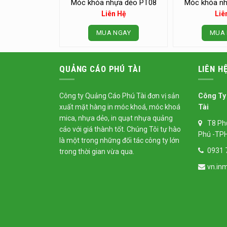
Móc khóa nhựa dẻo PT08
Móc khóa nh
Liên Hệ
Liê
MUA NGAY
MUA 
QUẢNG CÁO PHÚ TÀI
LIÊN H
Công ty Quảng Cáo Phú Tài đơn vị sản
Công Ty
xuất mặt hàng
in móc khoá
, móc khoá
Tài
mica, nhựa dẻo,
in quạt nhựa
quảng
T8 Ph
cáo với giá thành tốt. Chúng Tôi tự hào
Phú -TP
là một trong những đối tác công ty lớn
0931 
trong thời gian vừa qua.
vn.in