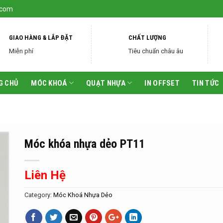
.com
GIAO HÀNG & LẮP ĐẶT
CHẤT LƯỢNG
Miễn phí
Tiêu chuẩn châu âu
G CHỦ
MÓC KHOÁ
QUẠT NHỰA
IN OFFSET
TIN TỨC
Móc khóa nhựa dẻo PT11
Liên Hệ
Category:
Móc Khoá Nhựa Dẻo