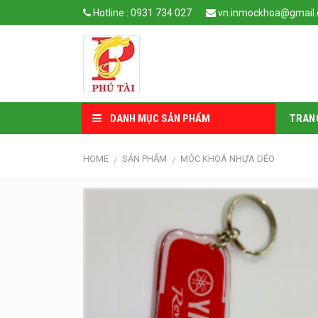
Skip
Hotline : 0931 734 027
vn.inmockhoa@gmail
to
content
DANH MỤC SẢN PHẨM
TRAN
HOME
SẢN PHẨM
MÓC KHOÁ NHỰA DẺO
/
/