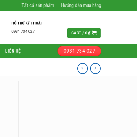
Tất cả sản phẩm
Hướng dẫn mua hàng
LOGIN
HỖ TRỢ KỸ THUẬT
0931 734 027
CART /
0
₫
0931 734 027
LIÊN HỆ