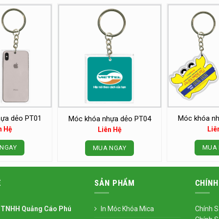
ựa dẻo PT01
Móc khóa nh
Móc khóa nhựa dẻo PT04
n Hệ
Liê
Liên Hệ
NGAY
MUA 
MUA NGAY
Ệ
SẢN PHẨM
CHÍNH
 TNHH Quảng Cáo Phú
In Móc Khóa Mica
Chính S