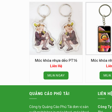
Móc khóa nhựa dẻo PT16
Móc khóa nh
Liên Hệ
Liê
MUA NGAY
MUA 
QUẢNG CÁO PHÚ TÀI
LIÊN H
Công ty Quảng Cáo Phú Tài đơn vị sản
Công Ty