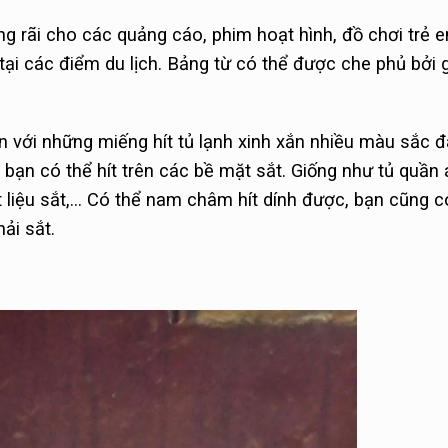
 rãi cho các quảng cáo, phim hoạt hình, đồ chơi trẻ e
ại các điểm du lịch. Bảng từ có thể được che phủ bởi 
ơn với những miếng hít tủ lạnh xinh xắn nhiều màu sắc đ
nh, bạn có thể hít trên các bề mặt sắt. Giống như tủ quần
t liệu sắt,… Có thể nam châm hít dính được, bạn cũng c
ải sắt.