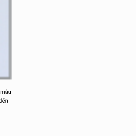
, màu
 đến