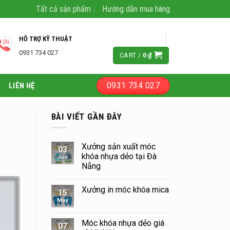
Tất cả sản phẩm
Hướng dẫn mua hàng
LOGIN
HỖ TRỢ KỸ THUẬT
0931 734 027
CART /
0
₫
0931 734 027
LIÊN HỆ
BÀI VIẾT GẦN ĐÂY
Xưởng sản xuất móc
03
khóa nhựa dẻo tại Đà
Jun
Nẵng
Xưởng in móc khóa mica
15
May
Móc khóa nhựa dẻo giá
07