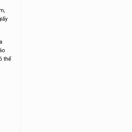
m,
giấy
a
 áo
ó thể