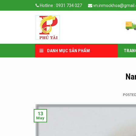
Skip
Hotline : 0931 734 027
vn.inmockhoa@gmail
to
content
DANH MỤC SẢN PHẨM
TRAN
Nam
POSTE
13
May