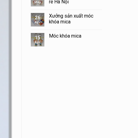
rẻ Hà Nội
May
Xưởng sản xuất móc
26
khóa mica
Apr
Móc khóa mica
15
Apr