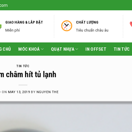
.com
GIAO HÀNG & LẮP ĐẶT
CHẤT LƯỢNG
Miễn phí
Tiêu chuẩn châu âu
G CHỦ
MÓC KHOÁ
QUẠT NHỰA
IN OFFSET
TIN TỨC
TIN TỨC
 châm hít tủ lạnh
D ON
MAY 13, 2019
BY
NGUYEN THE